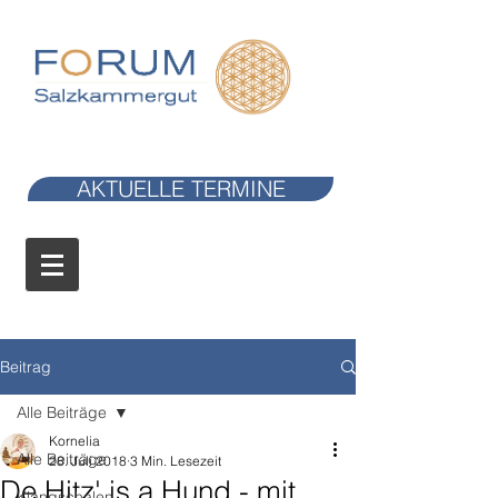
AKTUELLE TERMINE
Beitrag
Alle Beiträge
Kornelia
Alle Beiträge
28. Juli 2018
3 Min. Lesezeit
De Hitz' is a Hund - mit
Klangschalen