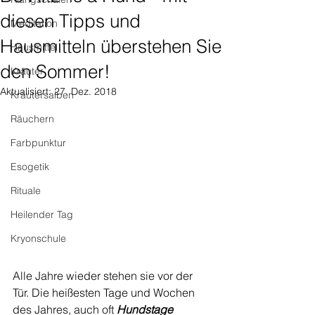
diesen Tipps und
Meditation
Hausmitteln überstehen Sie
Hausmittel
den Sommer!
Kräuter
Aktualisiert:
27. Dez. 2018
Kräutersalben
Räuchern
Farbpunktur
Esogetik
Rituale
Heilender Tag
Kryonschule
Alle Jahre wieder stehen sie vor der 
Tür. Die heißesten Tage und Wochen 
des Jahres, auch oft 
Hundstage