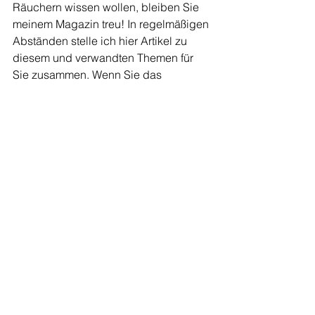
Räuchern wissen wollen, bleiben Sie 
meinem Magazin treu! In regelmäßigen 
Abständen stelle ich hier Artikel zu 
diesem und verwandten Themen für 
Sie zusammen. Wenn Sie das 
Räuchern einmal mit richtig 
professioneller Anleitung erlernen und 
spüren wollen, schauen Sie doch bei 
meinem 
“Praxiskurs: Räuchern mit 
heimischen Kräutern”
 vorbei. Termine 
finden Sie nach Vereinbarung oder auf 
der Terminliste des Forums 
Salzkammergut
.
Räuchern