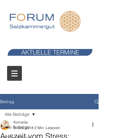
AKTUELLE TERMINE
Beitrag
Alle Beiträge
Kornelia
Alle Beiträge
5. Okt. 2018
2 Min. Lesezeit
Auszeit vom Stress:
Klangschalen