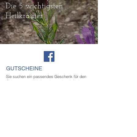
Die 5 wichtigsten
Heilkräuter
GUTSCHEINE
Sie suchen ein passendes Geschenk für den
Geburtstag, zu Weihnachten oder einfach, um
einem lieben Menschen Danke zu sagen?
Verschenken Sie Wohlbefinden mit den Forum
Salzkammergut-Gutscheinen. Schicken Sie uns
eine E-Mail mit Ihrem Namen und Ihrer
Telefonnummer. Wir setzen uns umgehend mit
Ihnen in Verbindung.
KONTAKT