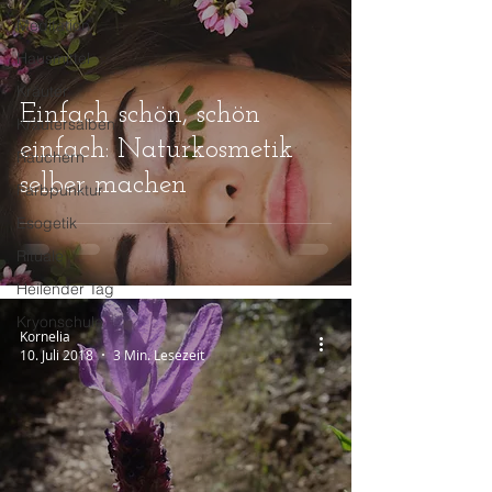
Meditation
Hausmittel
Kräuter
Einfach schön, schön
Kräutersalben
einfach: Naturkosmetik
Räuchern
selber machen
Farbpunktur
Esogetik
Rituale
Heilender Tag
Kryonschule
Kornelia
10. Juli 2018
3 Min. Lesezeit